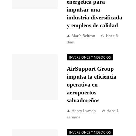
energética para
impulsar una
industria diversificada
y empleos de calidad
María Beltrán
Hace 6
días
INVERSIONES Y NEGOCIOS
AirSupport Group
impulsa la eficiencia
operativa en
aeropuertos
salvadoreños
Henry Lawson
Hace 1
semana
INVERSIONES Y NEGOCIOS