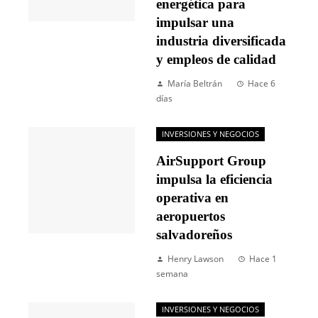
energética para
impulsar una
industria diversificada
y empleos de calidad
María Beltrán
Hace 6
días
INVERSIONES Y NEGOCIOS
AirSupport Group
impulsa la eficiencia
operativa en
aeropuertos
salvadoreños
Henry Lawson
Hace 1
semana
INVERSIONES Y NEGOCIOS