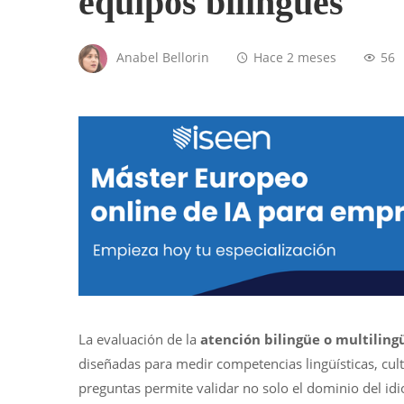
equipos bilingües
Anabel Bellorin
Hace 2 meses
56
La evaluación de la
atención bilingüe o multiling
diseñadas para medir competencias lingüísticas, cultu
preguntas permite validar no solo el dominio del id